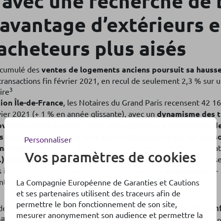
 avec une recherche de 
avantage d’extérieurs e
’acheteurs plus aisés
 cumulé des
ventes de logements anciens poursuit sa hauss
ransactions fin février 2021, en recul de seulement 2,3 % sur un
3
ire
ion Île-de-France
, les Notaires du Grand Paris recensent 42 
vier 2021 (+ 1 % en année glissante), avec un
dynamisme des tr
vembre 2020 à janvier 2021 très supérieur à la moyenne d
 biens confondus), et plus particulièrement pour les mai
Personnaliser
national
, Century 21 dans un communiqué d’avril 2021 consta
Vos paramètres de cookies
er
5
…) qui ne s’est pas démentie au 1
trimestre 2021 »
. Le rés
s importante des transactions pour les maisons
en province
: +
ontre + 10,7 % en
Î
le-de-France
La Compagnie Européenne de Garanties et Cautions
et ses partenaires utilisent des traceurs afin de
permettre le bon fonctionnement de son site,
 des maisons de province est lié
aux réflexions issues des con
mesurer anonymement son audience et permettre la
et
(bars, restaura
il
la mise à l’arrêt des animations citadines