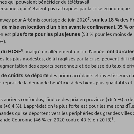
es qui pouvaient bénéficier du télétravail
ersonnes qui n’étaient pas rattrapées par la crise économique
7
nway pour Artémis courtage de juin 2020
,
sur les 18 % des F
 de mise en location d’un bien avant le confinement, 35 % o
on est
(53 % pour les moins de 
plus forte pour les plus jeunes
%).
8
, malgré un allègement en fin d’année,
s du HCSF
ont durci le
s les plus modestes, déjà fragilisés par la crise, peuvent diffi
ugmentation des apports personnels et de baisse du taux d’effo
des primo-accédants et investisseurs dan
de crédits se déporte
Le report de la demande bénéficie à des biens plus qualitatifs e
 anciens confondus, l’indice des prix en province (+6,5 %) a d
e (+6,4 %). L’appréciation la plus forte est pour les maisons d’
l
Î
andes qui se déportent vers les périphéries des grandes villes :
9
Grande Couronne (46 % en 2020 contre 43 % en 2018)
.