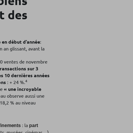
biens
t des
e en début d’année
:
 an glissant, avant la
160 ventes de novembre
ansactions sur 3
es 10 dernières années
4
sons
: + 24 %.
te
« une incroyable
eau observe aussi une
 18,2 % au niveau
: la
finements
part
nts, musées, cinémas…)