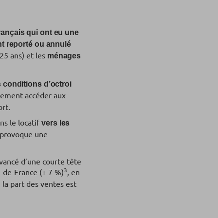
rançais qui ont eu une
nt reporté ou annulé
25 ans) et les
ménages
s conditions d’octroi
cilement accéder aux
rt.
s le locatif
vers les
t provoque une
evancé d’une courte tête
3
e-de-France (+ 7 %)
, en
 la part des ventes est