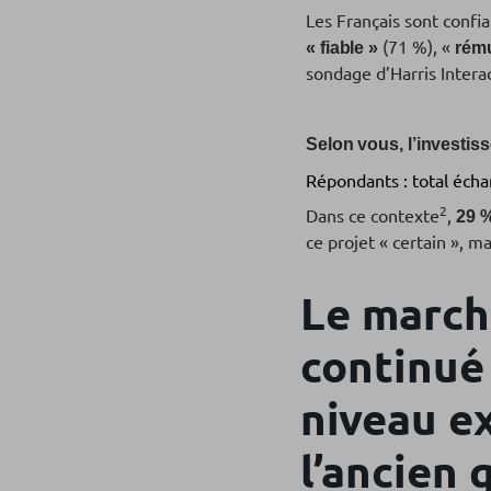
Les Français sont confia
(71 %), «
« fiable »
rému
sondage d’Harris Intera
Selon vous, l’investis
Répondants : total écha
2
Dans ce contexte
,
29 %
ce projet « certain », m
Le march
continué 
niveau e
l’ancien 