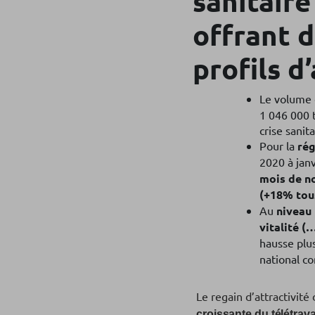
sanitaire
offrant d
profils d
Le volume
1 046 000 t
crise sanita
Pour la
rég
2020 à jan
mois de no
(+18% tous
Au
niveau 
vitalité (
hausse plu
national c
Le regain d’attractivité
croissante du télétrava