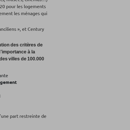
20 pour les logements
gnement les ménages qui
nciliens », et Century
ution des critères de
’importance à la
des villes de 100.000
ante
logement
t
une part restreinte de