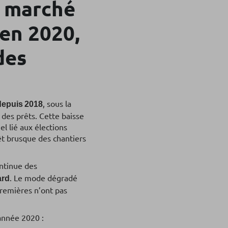
u marché
 en 2020,
des
, sous la
depuis 2018
 des prêts. Cette baisse
l lié aux élections
rêt brusque des chantiers
ntinue des
. Le mode dégradé
ard
premières n’ont pas
année 2020 :