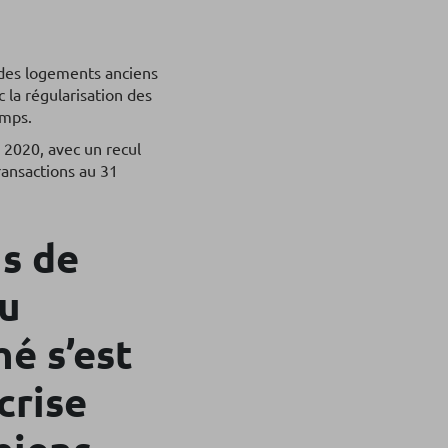
é des logements anciens
 la régularisation des
emps.
 2020, avec un recul
ransactions au 31
ns de
au
é s’est
crise