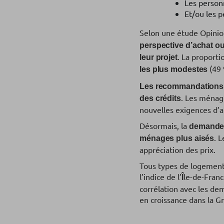
Les personn
Et/ou les p
Selon une étude Opinio
perspective d’achat ou
. La proporti
leur projet
(49 
les plus modestes
Les recommandation
. Les ménage
des crédits
nouvelles exigences d’a
Désormais, la
demande 
. 
ménages plus aisés
appréciation des prix.
Tous types de logements
l’indice de l’
le-de-Franc
Î
corrélation avec les dem
en croissance dans la 