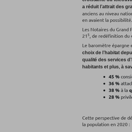
a réduit l’attrait des g
anciens au niveau natio
en avaient la possibilité
Les Notaires du Grand P
5
21
, de redéfinition du 
Le baromètre épargne 
choix de l’habitat depu
qualité des services d
habitants et plus, à sa
45 %
consi
36 %
attac
38 %
à la
q
28 %
privi
Cette perspective de d
la population en 2020 :