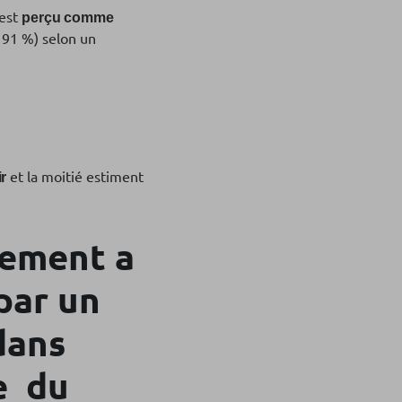
 est
perçu comme
 91 %) selon un
et la moitié estiment
ir
gement a
par un
dans
0e du