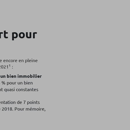
rt pour
re encore en pleine
1
 2021
:
 un bien immobilier
4 % pour un bien
nt quasi constantes
entation de 7 points
e 2018. Pour mémoire,