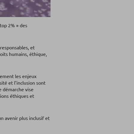
 top 2% » des
responsables, et
roits humains, éthique,
nement les enjeux
té et l’inclusion sont
re démarche vise
tions éthiques et
 avenir plus inclusif et