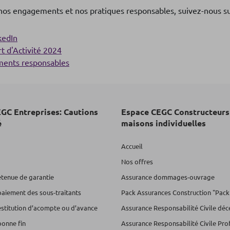
 nos engagements et nos pratiques responsables, suivez-nous s
kedIn
t d'Activité 2024
ents responsables
GC Entreprises: Cautions
Espace CEGC Constructeurs
é
maisons individuelles
Accueil
Nos offres
etenue de garantie
Assurance dommages-ouvrage
paiement des sous-traitants
Pack Assurances Construction "Pack
estitution d’acompte ou d’avance
Assurance Responsabilité Civile dé
bonne fin
Assurance Responsabilité Civile Pro