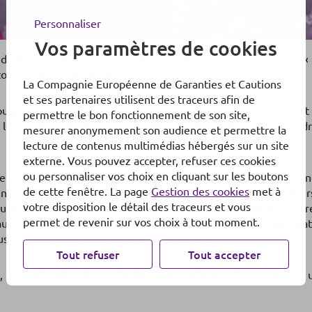
Personnaliser
Vos paramètres de cookies
de 80/100 lors de l’évaluation EcoVadis, nous plaçant dans le «
 tous secteurs confondus.
La Compagnie Européenne de Garanties et Cautions
et ses partenaires utilisent des traceurs afin de
ouligne notre engagement en matière de pratiques durables et 
permettre le bon fonctionnement de son site,
 les quatre domaines clés suivants : environnement, social et d
mesurer anonymement son audience et permettre la
lecture de contenus multimédias hébergés sur un site
externe. Vous pouvez accepter, refuser ces cookies
ou personnaliser vos choix en cliquant sur les boutons
ement de l’implication de nos équipes qui intègrent quotidien
de cette fenêtre. La page
Gestion des cookies
met à
taux dans nos activités. Chez CEGC, nous croyons que la diversi
votre disposition le détail des traceurs et vous
truire un environnement de travail dynamique et novateur. Not
permet de revenir sur vos choix à tout moment.
x attentes de nos clients et partenaires, en bâtissant des rela
us un tiers de confiance dans notre secteur.
Tout refuser
Tout accepter
 nos partenaire et nos clients, nous continuons à avancer vers un