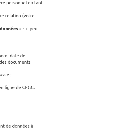
ère personnel en tant
e relation (votre
données
» : il peut
énom, date de
s des documents
cale ;
 en ligne de CEGC.
ent de données à