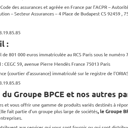
e Code des assurances et agréée en France par l’ACPR – Autorit
ution – Secteur Assurances – 4 Place de Budapest CS 92459 , 7
8.19.85.85
l :
ial de 801 000 euros immatriculée au RCS Paris sous le numéro
al : CEGC 59, avenue Pierre Mendès France 75013 Paris
nce (courtier d’assurance) immatriculé sur le registre de l’O
8.19.85.85
 du Groupe BPCE et nos autres par
es et vous offrir une gamme de produits variés destinés à répon
lle fait partie d’un groupe plus large de sociétés
, le Groupe 
entreprises.
ntribuent aux services qui vous sont fournis ou qui sont distri