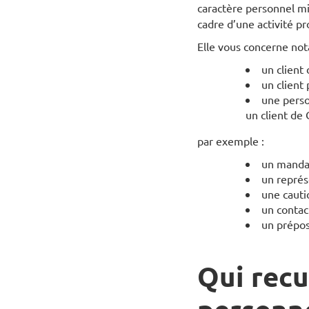
caractère personnel mi
cadre d’une activité pr
Elle vous concerne not
un client
un client
une perso
un client de
par exemple :
un mandat
un représ
une cauti
un contac
un prépos
Qui recu