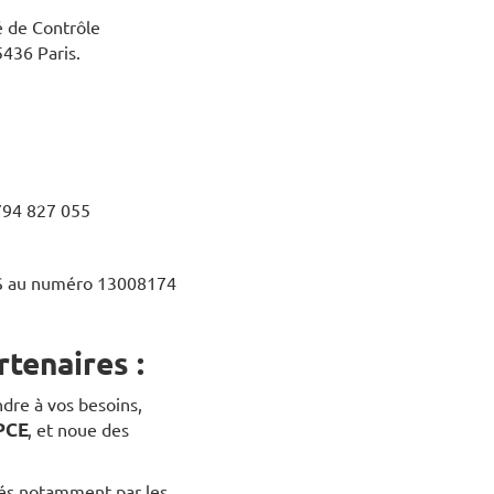
é de Contrôle
5436 Paris.
 794 827 055
RIAS au numéro 13008174
tenaires :
dre à vos besoins,
BPCE
, et noue des
bués notamment par les