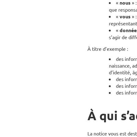
«
nous
» 
que responsa
«
vous
» 
représentant
«
données
s’agir de dif
À
titre d’exemple :
des infor
naissance, a
d’identité, â
des inform
des infor
des infor
À
qui s’a
La notice vous est de