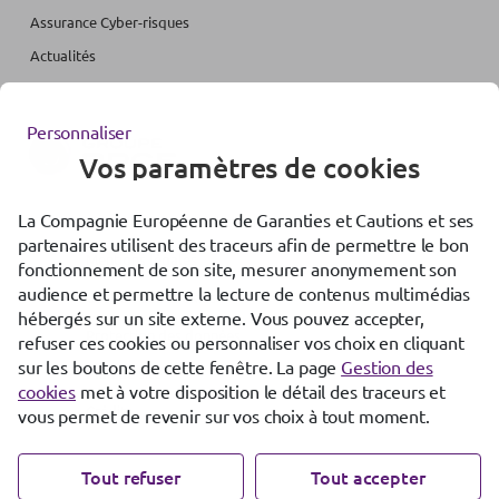
Assurance Cyber-risques
Actualités
Personnaliser
Vos paramètres de cookies
La Compagnie Européenne de Garanties et Cautions et ses
Accessibilité : partiellement conforme
partenaires utilisent des traceurs afin de permettre le bon
Mentions légales
fonctionnement de son site, mesurer anonymement son
audience et permettre la lecture de contenus multimédias
Gestion des cookies
hébergés sur un site externe. Vous pouvez accepter,
Protection des données
refuser ces cookies ou personnaliser vos choix en cliquant
sur les boutons de cette fenêtre. La page
Gestion des
Plan de site
cookies
met à votre disposition le détail des traceurs et
Crédits
vous permet de revenir sur vos choix à tout moment.
Tout refuser
Tout accepter