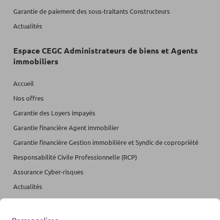
Garantie de paiement des sous-traitants Constructeurs
Actualités
Espace CEGC Administrateurs de biens et Agents
immobiliers
Accueil
Nos offres
Garantie des Loyers impayés
Garantie financière Agent immobilier
Garantie financière Gestion immobilière et Syndic de copropriété
Responsabilité Civile Professionnelle (RCP)
Assurance Cyber-risques
Actualités