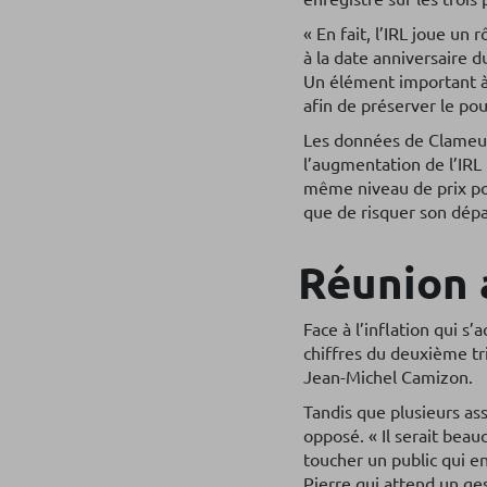
« En fait, l’IRL joue un 
à la date anniversaire d
Un élément important à m
afin de préserver le pou
Les données de Clameur
l’augmentation de l’IRL 
même niveau de prix pou
que de risquer son dépa
Réunion a
Face à l’inflation qui s
chiffres du deuxième tri
Jean-Michel Camizon.
Tandis que plusieurs asso
opposé. « Il serait bea
toucher un public qui e
Pierre qui attend un ge