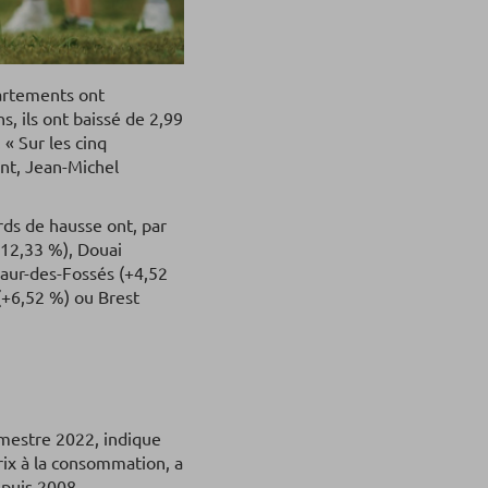
partements ont
, ils ont baissé de 2,99
« Sur les cinq
ent, Jean-Michel
rds de hausse ont, par
+12,33 %), Douai
Maur-des-Fossés (+4,52
 (+6,52 %) ou Brest
imestre 2022, indique
prix à la consommation, a
epuis 2008.