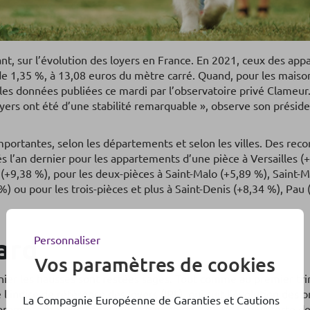
tant, sur l’évolution des loyers en France. En 2021, ceux des ap
e 1,35 %, à 13,08 euros du mètre carré. Quand, pour les maisons
les données publiées ce mardi par l’observatoire privé Clameur. 
oyers ont été d’une stabilité remarquable », observe son présid
mportantes, selon les départements et selon les villes. Des reco
s l’an dernier pour les appartements d’une pièce à Versailles (
+9,38 %), pour les deux-pièces à Saint-Malo (+5,89 %), Saint-
) ou pour les trois-pièces et plus à Saint-Denis (+8,34 %), Pau
ard
Personnaliser
Vos paramètres de cookies
ernier les hausses sont restées sages. Tout comme au premier tr
 l’indice de référence des loyers (IRL), qui suit l’évolution des 
La Compagnie Européenne de Garanties et Cautions
s premiers mois de l’année une hausse de 2,48 %, la plus forte d