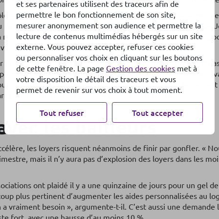
et ses partenaires utilisent des traceurs afin de
permettre le bon fonctionnement de son site,
rôle de bouclier tarifaire, d’amortisseur. Il n’est applicable qu’un
mesurer anonymement son audience et permettre la
u bail et reste systématiquement inférieur à l’inflation », note
lecture de contenus multimédias hébergés sur un site
ettre en valeur, selon lui, alors que le débat monte sur l’oppo
externe. Vous pouvez accepter, refuser ces cookies
voir d’achat des Français.
ou personnaliser vos choix en cliquant sur les boutons
 montrent aussi que les propriétaires bailleurs ne profitent 
de cette fenêtre. La page
Gestion des cookies
met à
pour réviser leurs loyers à la hausse. « Pour un propriétaire, il
votre disposition le détail des traceurs et vous
r garder un locataire sérieux, qui paye son loyer et entretient
permet de revenir sur vos choix à tout moment.
rt pour une hausse de 2 % », explique son président.
Tout refuser
Tout accepter
vec les bailleurs
’accélère, les loyers risquent néanmoins de finir par gonfler. « N
mestre, mais il n’y aura pas d’explosion des loyers dans les moi
ciations ont plaidé il y a une quinzaine de jours pour un gel de l
ucoup plus pertinent d’augmenter les aides personnalisées au l
n a vraiment besoin », argumente-t-il. C’est aussi une demande
ste fort, avec une hausse d’au moins 10 %.