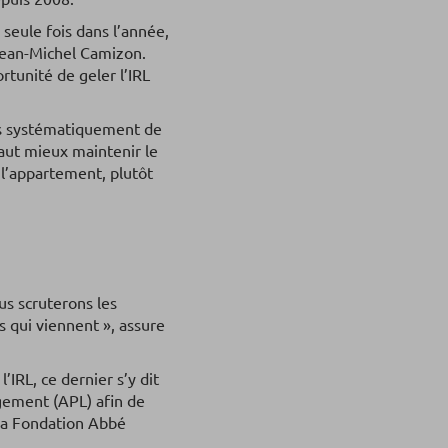
e seule fois dans l’année,
 Jean-Michel Camizon.
rtunité de geler l’IRL
pas systématiquement de
 vaut mieux maintenir le
 l’appartement, plutôt
ous scruterons les
s qui viennent », assure
’IRL, ce dernier s’y dit
ogement (APL) afin de
 la Fondation Abbé