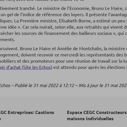
itivement tranché. Le ministre de l’Economie, Bruno Le Maire, s
à un gel de l’indice de référence des loyers. Il présente l’avanta
liques. La Première ministre, Elisabeth Borne, a estimé un peu p
ne idée ». Car cela nuirait, selon elle, aux retraités qui vivent d
assécher les sources de financement des bailleurs sociaux », qui 
gements.
ursuivent. Bruno Le Maire et Amélie de Montchalin, la ministre d
ogement, doivent recevoir ce mercredi les représentants des ba
biliers et des promoteurs pour une réunion de travail sur la lut
oir d’achat (Site les Echos)
est attendu pour après les élections l
Echos – Publié le 31 mai 2022 à 12:12 – Mis à jour le 31 mai 202
GC Entreprises: Cautions
Espace CEGC Constructeurs
é
maisons individuelles