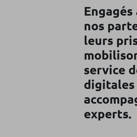
Engagés a
nos part
leurs pri
mobilison
service 
digitale
accompag
experts.