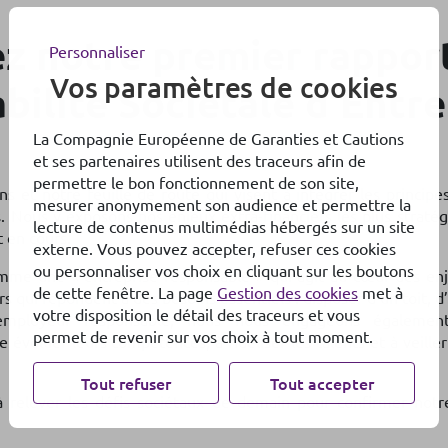
z notre premier rappor
Personnaliser
Vos paramètres de cookies
ilité Sociétale d’Entre
La Compagnie Européenne de Garanties et Cautions
et ses partenaires utilisent des traceurs afin de
permettre le bon fonctionnement de son site,
ns et notre feuille de route qui visent à intégrer les principe
mesurer anonymement son audience et permettre la
s. Nous y exposons nos enjeux extra-financiers les plus stratég
lecture de contenus multimédias hébergés sur un site
t en cours.
externe. Vous pouvez accepter, refuser ces cookies
ou personnaliser vos choix en cliquant sur les boutons
mme une « entreprise responsable » qui agit au cœur des en
de cette fenêtre. La page
Gestion des cookies
met à
rs qui répondent à des besoins essentiels : disposer d’un toit, d’
votre disposition le détail des traceurs et vous
’employeur responsable, nous nous engageons égaleme
permet de revenir sur vos choix à tout moment.
e évoluer leurs compétences, à fidéliser les talents et à veiller
Tout refuser
Tout accepter
 relever les défis sociétaux de demain pour confirmer notr