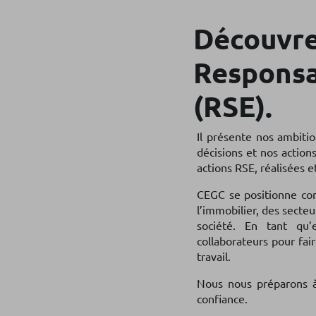
Découvre
Responsab
(RSE).
Il présente nos ambitio
décisions et nos action
actions RSE, réalisées e
CEGC se positionne co
l’immobilier, des secteu
société. En tant qu
collaborateurs pour fair
travail.
Nous nous préparons à
confiance.