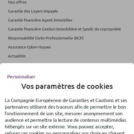
Nos offres
Garantie des Loyers impayés
Garantie financière Agent immobilier
Garantie financière Gestion immobilière et Syndic de copropriété
Responsabilité Civile Professionnelle (RCP)
Assurance Cyber-risques
Actualités
Personnaliser
Vos paramètres de cookies
La Compagnie Européenne de Garanties et Cautions et ses
Accessibilité : partiellement conforme
partenaires utilisent des traceurs afin de permettre le bon
Mentions légales
fonctionnement de son site, mesurer anonymement son
audience et permettre la lecture de contenus multimédias
Gestion des cookies
hébergés sur un site externe. Vous pouvez accepter,
Protection des données
refuser ces cookies ou personnaliser vos choix en cliquant