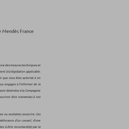
re Mendès France
vre des mesures techniques et
t à la législation applicable.
t que vous êtes autorisé à en
ous engagez à l’informer de la
 sont destinées à la Compagnie
pourront être transmises à nos
ez ou souhaitez souscrire. Ces
délivrance d’un conseil, d’une
ez à être recontacté(e) par la