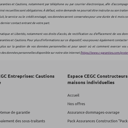
nties et Cautions, notamment par téléphone ou par courrier électronique, afin d’accompagner 
si recueillies sont obligatoires. À défaut, votre demande ne pourrait être instruite ou son traitem
uit, le service ou le crédit envisagé, vos données seront conservées pour une durée de 6 mois co
dernier contact entrant de votre part.
matique et Libertés, notamment vos droits d’accès, de rectification ou d’effacement de vos don
ties et Cautions. Pour plus d’informations sur ce dispositif, vous pouvez également contacter
plus sur la gestion de vos données personnelles et pour savoir où et comment exercer vos d
n des données personnelles disponible sur notre site internet [
https://www.c-garanties.com/prot
GC Entreprises: Cautions
Espace CEGC Constructeurs
é
maisons individuelles
Accueil
Nos offres
etenue de garantie
Assurance dommages-ouvrage
paiement des sous-traitants
Pack Assurances Construction "Pack