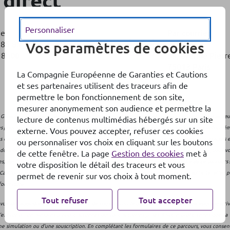
 direct
Personnaliser
ne
Par courrier
 85 85
CEGC
Vos paramètres de cookies
18h00
59, avenue Pier
75013 Paris
La Compagnie Européenne de Garanties et Cautions
et ses partenaires utilisent des traceurs afin de
permettre le bon fonctionnement de son site,
mesurer anonymement son audience et permettre la
aranties et Cautions recueille des données à caractère personnel vous concernant et met en œu
lecture de contenus multimédias hébergés sur un site
s pour s’assurer que les traitements de données à caractère personnel sont effectués conformémen
externe. Vous pouvez accepter, refuser ces cookies
es de ce parcours en ligne, vous garantissez que les informations communiquées sont exactes e
ou personnaliser vos choix en cliquant sur les boutons
es données relatives à une autre personne, telles qu’un co-emprunteur ou un co-titulaire, vous v
de cette fenêtre. La page
Gestion des cookies
met à
 des finalités poursuivies et de ses droits. Les données recueillies dans le cadre de ce parcours
votre disposition le détail des traceurs et vous
utions, responsable de traitement. Selon la nature du produit ou du service sollicité, elles 
permet de revenir sur vos choix à tout moment.
fourniture.
Tout refuser
Tout accepter
vue de répondre à votre demande et de vous fournir le produit ou le service que vous souscriv
’exécution de mesures précontractuelles ou contractuelles prises à votre profit, telles que la 
e simulation ou d’une souscription. En complétant les formulaires de ce parcours, vous consent