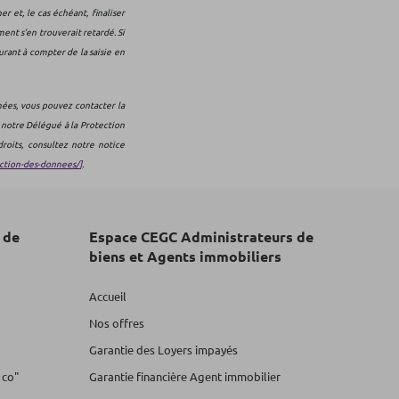
et, le cas échéant, finaliser
ent s’en trouverait retardé. Si
urant à compter de la saisie en
nées, vous pouvez contacter la
 notre Délégué à la Protection
roits, consultez notre notice
ection-des-donnees/
]
.
 de
Espace CEGC Administrateurs de
biens et Agents immobiliers
Accueil
Nos offres
Garantie des Loyers impayés
 co"
Garantie financière Agent immobilier